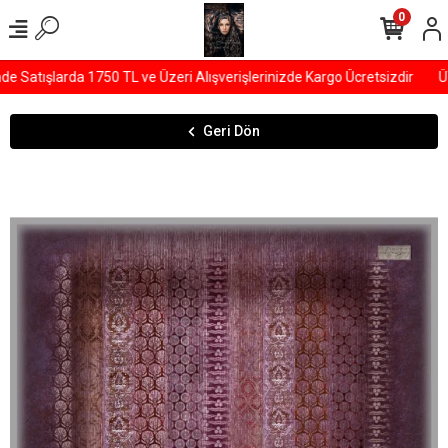
0
Satışlarda 1750 TL ve Üzeri Alışverişlerinizde Kargo Ücretsizdir
ÜY
Geri Dön