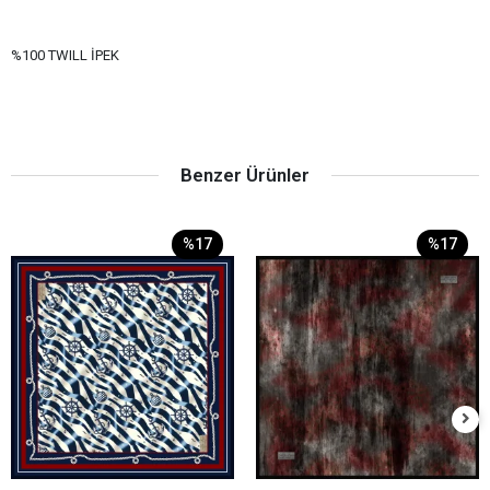
%100 TWILL İPEK
Benzer Ürünler
%17
%17