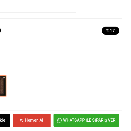
D
%17
kle
Hemen Al
WHATSAPP İLE SİPARİŞ VER