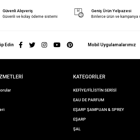
Güvenli Alışveriş
Geniş Ürün Yelpazesi
Güvenli ve kolay ödeme sistemi
Binlerce ürün ve kampanya
ip Edin
Mobil Uygulamalarımız
İZMETLERİ
KATEGORİLER
orular
KEFİYE/FİLİSTİN SERİSİ
EAU DE PARFUM
eri
EŞARP ŞAMPUAN & SPREY
EŞARP
ŞAL