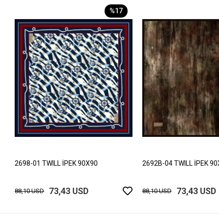
%17
2698-01 TWILL İPEK 90X90
2692B-04 TWILL İPEK 9
73,43 USD
73,43 USD
88,10 USD
88,10 USD