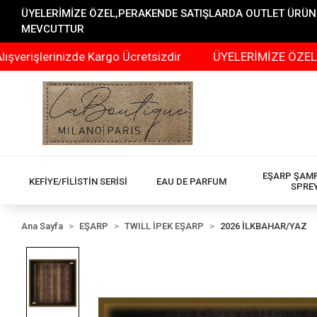
ÜYELERİMİZE ÖZEL,PERAKENDE SATIŞLARDA OUTLET ÜRÜNLER
MEVCUTTUR
rinizde Kargo Ücretsizdir
ÜYELERİMİZE ÖZEL,PERAKEN
EŞARP ŞAM
KEFİYE/FİLİSTİN SERİSİ
EAU DE PARFUM
SPRE
Ana Sayfa
EŞARP
TWILL İPEK EŞARP
2026 İLKBAHAR/YAZ