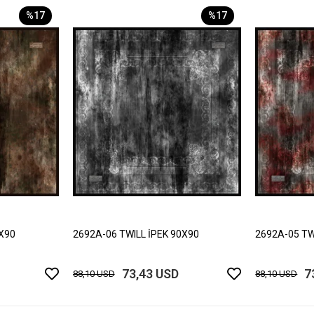
%17
%17
0X90
2692A-06 TWILL İPEK 90X90
2692A-05 TW
73,43 USD
7
88,10 USD
88,10 USD