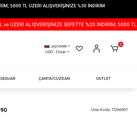
İM, 5000 TL ÜZERİ ALIŞVERİŞİNİZE %30 İNDİRİM
 ALIŞVERİŞİNİZE SEPETTE %20 İNDİRİM, 5000 TL ÜZERİ 
0
русский
USD - Dolar
KSESUAR
ÇANTA/CÜZDAN
OUTLET
X90
Ürün Kodu:
Tİ266907