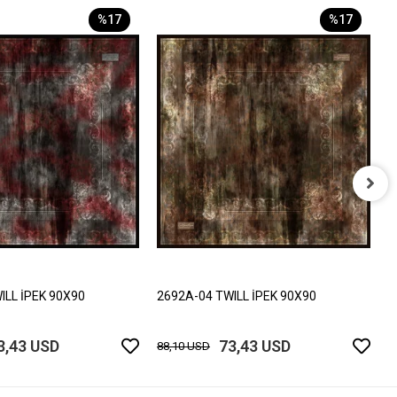
%17
%17
2
8
ILL İPEK 90X90
2692A-04 TWILL İPEK 90X90
3,43 USD
73,43 USD
88,10 USD