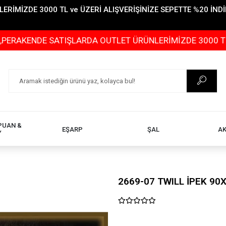
İMİZDE 3000 TL ve ÜZERİ ALIŞVERİŞİNİZE SEPETTE %20 İNDİR
DE SATIŞLARDA OUTLET ÜRÜNLERİMİZDE 3000 TL ve ÜZERİ
PUAN &
EŞARP
ŞAL
A
Y
2669-07 TWILL İPEK 90