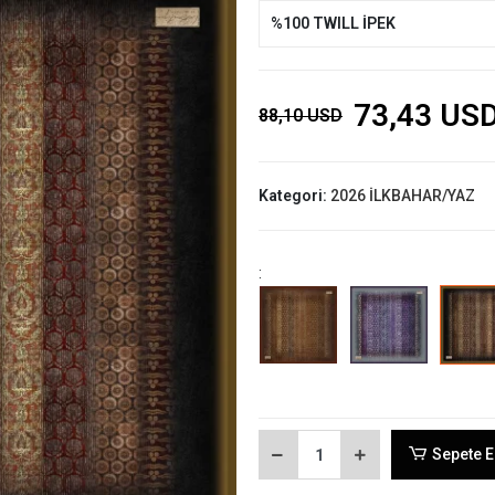
%100 TWILL İPEK
73,43 US
88,10 USD
Kategori:
2026 İLKBAHAR/YAZ
:
Sepete E