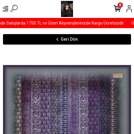
0
Satışlarda 1750 TL ve Üzeri Alışverişlerinizde Kargo Ücretsizdir
ÜY
Geri Dön