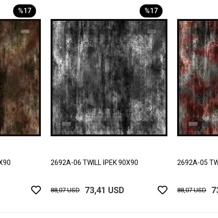
%17
%17
0X90
2692A-06 TWILL İPEK 90X90
2692A-05 TW
73,41 USD
7
88,07 USD
88,07 USD