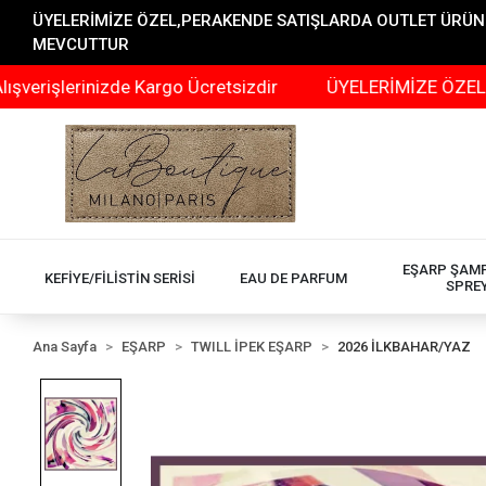
ÜYELERİMİZE ÖZEL,PERAKENDE SATIŞLARDA OUTLET ÜRÜNLER
MEVCUTTUR
rinizde Kargo Ücretsizdir
ÜYELERİMİZE ÖZEL,PERAKEN
EŞARP ŞAM
KEFİYE/FİLİSTİN SERİSİ
EAU DE PARFUM
SPRE
Ana Sayfa
EŞARP
TWILL İPEK EŞARP
2026 İLKBAHAR/YAZ