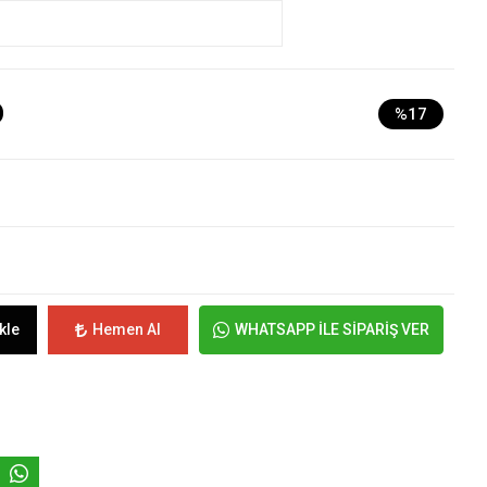
D
%17
kle
Hemen Al
WHATSAPP İLE SİPARİŞ VER