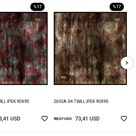
%17
%17
2
8
ILL İPEK 90X90
2692A-04 TWILL İPEK 90X90
3,41 USD
73,41 USD
88,07 USD