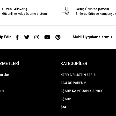
Güvenli Alışveriş
Geniş Ürün Yelpazesi
Güvenli ve kolay ödeme sistemi
Binlerce ürün ve kampanya
ip Edin
Mobil Uygulamalarımız
İZMETLERİ
KATEGORİLER
orular
KEFİYE/FİLİSTİN SERİSİ
EAU DE PARFUM
eri
EŞARP ŞAMPUAN & SPREY
EŞARP
ŞAL