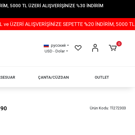
İM, 5000 TL ÜZERİ ALIŞVERİŞİNİZE %30 İNDİRİM
 ALIŞVERİŞİNİZE SEPETTE %20 İNDİRİM, 5000 TL ÜZERİ 
0
русский
USD - Dolar
KSESUAR
ÇANTA/CÜZDAN
OUTLET
X90
Ürün Kodu:
Tİ272303