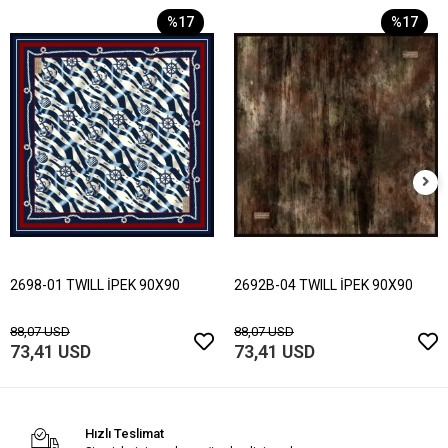
%17
%17
2698-01 TWILL İPEK 90X90
2692B-04 TWILL İPEK 90X90
88,07 USD
88,07 USD
73,41 USD
73,41 USD
Hızlı Teslimat