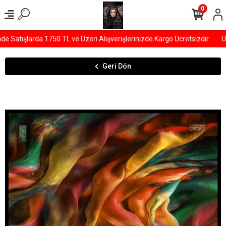
0
Satışlarda 1750 TL ve Üzeri Alışverişlerinizde Kargo Ücretsizdir
ÜYE
Geri Dön