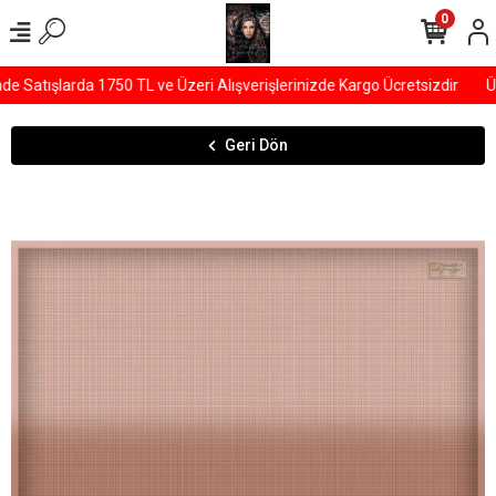
0
Satışlarda 1750 TL ve Üzeri Alışverişlerinizde Kargo Ücretsizdir
ÜY
Geri Dön