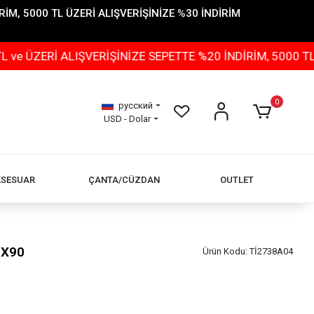
İM, 5000 TL ÜZERİ ALIŞVERİŞİNİZE %30 İNDİRİM
 ALIŞVERİŞİNİZE SEPETTE %20 İNDİRİM, 5000 TL ÜZERİ 
0
русский
USD - Dolar
KSESUAR
ÇANTA/CÜZDAN
OUTLET
0X90
Ürün Kodu:
Tİ2738A04