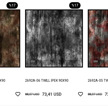
%17
%17
0X90
2692A-06 TWILL İPEK 90X90
2692A-05 TW
73,41 USD
7
88,07 USD
88,07 USD