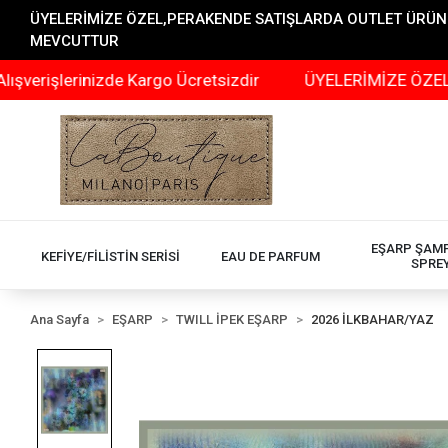
ÜYELERİMİZE ÖZEL,PERAKENDE SATIŞLARDA OUTLET ÜRÜNLER
MEVCUTTUR
erinizde Kargo Ücretsizdir
ÜYELERİMİZE ÖZEL,PERAKEN
EŞARP ŞAM
KEFİYE/FİLİSTİN SERİSİ
EAU DE PARFUM
SPRE
Ana Sayfa
EŞARP
TWILL İPEK EŞARP
2026 İLKBAHAR/YAZ