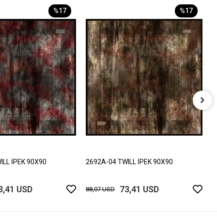
%17
%17
2
8
ILL İPEK 90X90
2692A-04 TWILL İPEK 90X90
3,41 USD
73,41 USD
88,07 USD