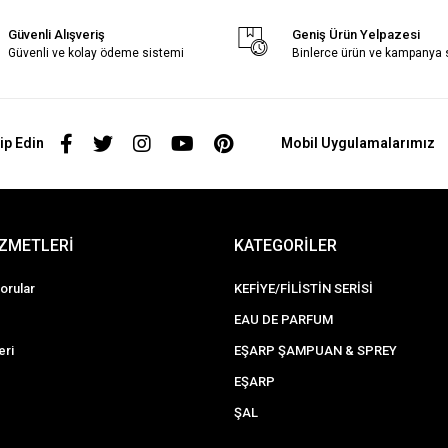
Güvenli Alışveriş
Geniş Ürün Yelpazesi
Güvenli ve kolay ödeme sistemi
Binlerce ürün ve kampanya
ip Edin
Mobil Uygulamalarımız
İZMETLERİ
KATEGORİLER
orular
KEFİYE/FİLİSTİN SERİSİ
EAU DE PARFUM
eri
EŞARP ŞAMPUAN & SPREY
EŞARP
ŞAL