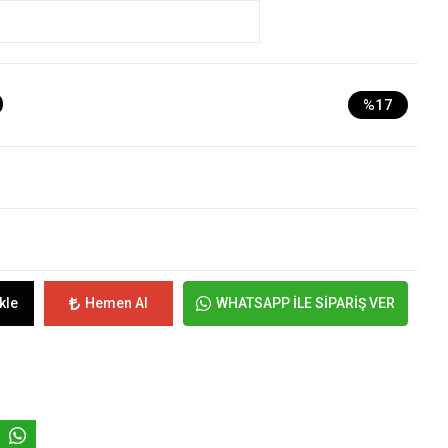
D
%17
kle
Hemen Al
WHATSAPP İLE SİPARİŞ VER