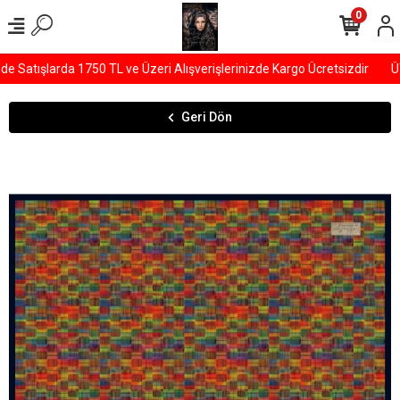
0
Satışlarda 1750 TL ve Üzeri Alışverişlerinizde Kargo Ücretsizdir
ÜYE
Geri Dön