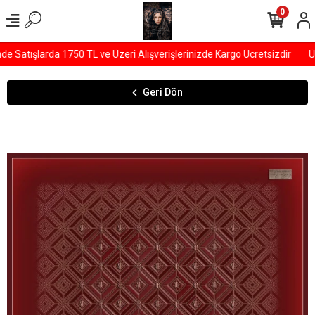
0
Satışlarda 1750 TL ve Üzeri Alışverişlerinizde Kargo Ücretsizdir
ÜY
Geri Dön