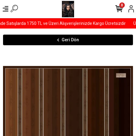
0
Satışlarda 1750 TL ve Üzeri Alışverişlerinizde Kargo Ücretsizdir
ÜY
Geri Dön