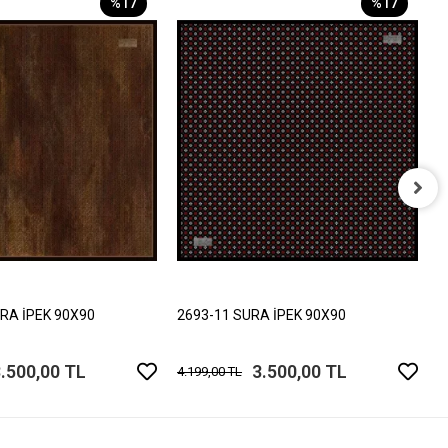
%17
%17
2
4
RA İPEK 90X90
2693-11 SURA İPEK 90X90
.500,00 TL
3.500,00 TL
4.199,00 TL