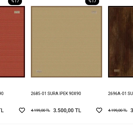
%17
%17
90
2685-01 SURA İPEK 90X90
2696A-01 SU
TL
3.500,00 TL
3
4.199,00 TL
4.199,00 TL