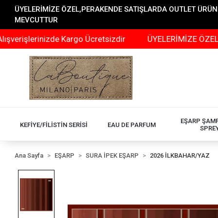
ÜYELERİMİZE ÖZEL,PERAKENDE SATIŞLARDA OUTLET ÜRÜNLER
MEVCUTTUR
erinizde Kargo Ücretsizdir
ÜYELERİMİZE ÖZEL,PERAKEN
EŞARP ŞAM
KEFİYE/FİLİSTİN SERİSİ
EAU DE PARFUM
SPRE
Ana Sayfa
EŞARP
SURA İPEK EŞARP
2026 İLKBAHAR/YAZ