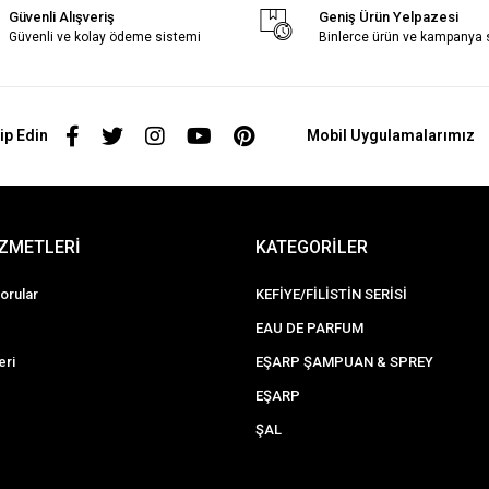
Güvenli Alışveriş
Geniş Ürün Yelpazesi
Güvenli ve kolay ödeme sistemi
Binlerce ürün ve kampanya
ip Edin
Mobil Uygulamalarımız
İZMETLERİ
KATEGORİLER
orular
KEFİYE/FİLİSTİN SERİSİ
EAU DE PARFUM
eri
EŞARP ŞAMPUAN & SPREY
EŞARP
ŞAL