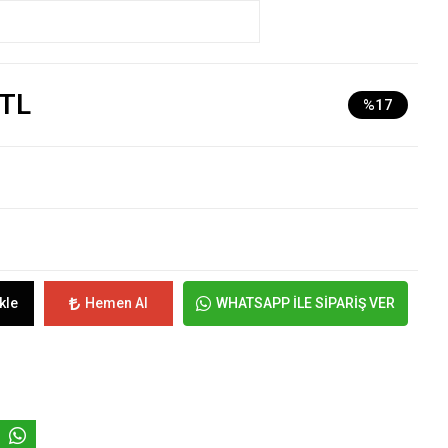
 TL
%17
kle
Hemen Al
WHATSAPP İLE SİPARİŞ VER