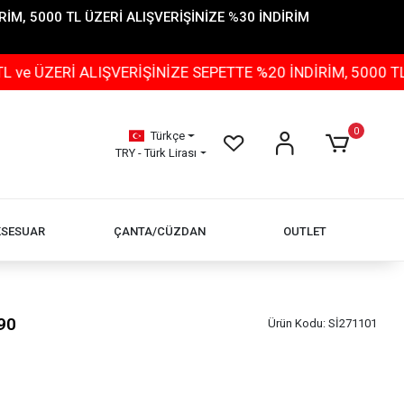
İM, 5000 TL ÜZERİ ALIŞVERİŞİNİZE %30 İNDİRİM
İ ALIŞVERİŞİNİZE SEPETTE %20 İNDİRİM, 5000 TL ÜZERİ
0
Türkçe
TRY - Türk Lirası
KSESUAR
ÇANTA/CÜZDAN
OUTLET
90
Ürün Kodu:
Sİ271101