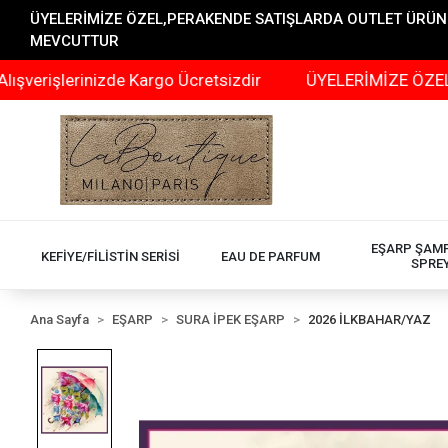
ÜYELERİMİZE ÖZEL,PERAKENDE SATIŞLARDA OUTLET ÜRÜNLER
MEVCUTTUR
erinizde Kargo Ücretsizdir
ÜYELERİMİZE ÖZEL,PERAKE
EŞARP ŞAM
KEFİYE/FİLİSTİN SERİSİ
EAU DE PARFUM
SPRE
Ana Sayfa
EŞARP
SURA İPEK EŞARP
2026 İLKBAHAR/YAZ