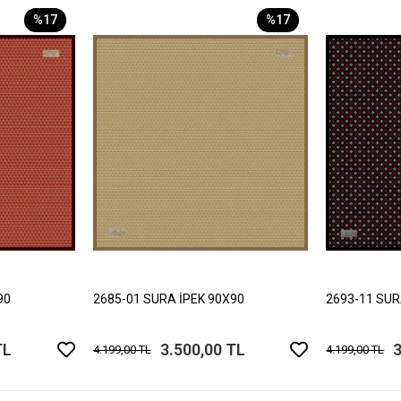
%17
%17
90
2685-01 SURA İPEK 90X90
2693-11 SUR
TL
3.500,00 TL
3
4.199,00 TL
4.199,00 TL