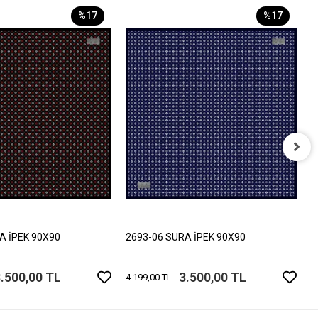
%17
%17
2
4
A İPEK 90X90
2693-06 SURA İPEK 90X90
.500,00 TL
3.500,00 TL
4.199,00 TL