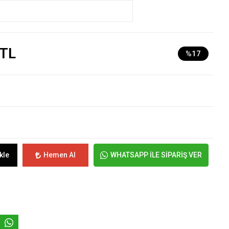
 TL
%17
kle
Hemen Al
WHATSAPP İLE SİPARİŞ VER