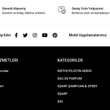
Güvenli Alışveriş
Geniş Ürün Yelpazesi
Güvenli ve kolay ödeme sistemi
Binlerce ürün ve kampanya
ip Edin
Mobil Uygulamalarımız
İZMETLERİ
KATEGORİLER
orular
KEFİYE/FİLİSTİN SERİSİ
EAU DE PARFUM
eri
EŞARP ŞAMPUAN & SPREY
EŞARP
ŞAL