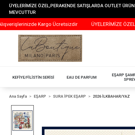
ÜYELERİMİZE ÖZEL,PERAKENDE SATIŞLARDA OUTLET ÜRÜNLER
MEVCUTTUR
erinizde Kargo Ücretsizdir
ÜYELERİMİZE ÖZEL,PERAKEN
EŞARP ŞAM
KEFİYE/FİLİSTİN SERİSİ
EAU DE PARFUM
SPRE
Ana Sayfa
EŞARP
SURA İPEK EŞARP
2026 İLKBAHAR/YAZ