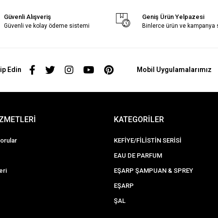
Güvenli Alışveriş
Geniş Ürün Yelpazesi
Güvenli ve kolay ödeme sistemi
Binlerce ürün ve kampanya
ip Edin
Mobil Uygulamalarımız
İZMETLERİ
KATEGORİLER
orular
KEFİYE/FİLİSTİN SERİSİ
EAU DE PARFUM
eri
EŞARP ŞAMPUAN & SPREY
EŞARP
ŞAL