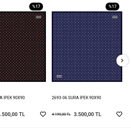
%17
%17
2
4
A İPEK 90X90
2693-06 SURA İPEK 90X90
.500,00 TL
3.500,00 TL
4.199,00 TL