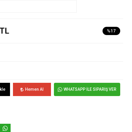
 TL
%17
kle
Hemen Al
WHATSAPP İLE SİPARİŞ VER