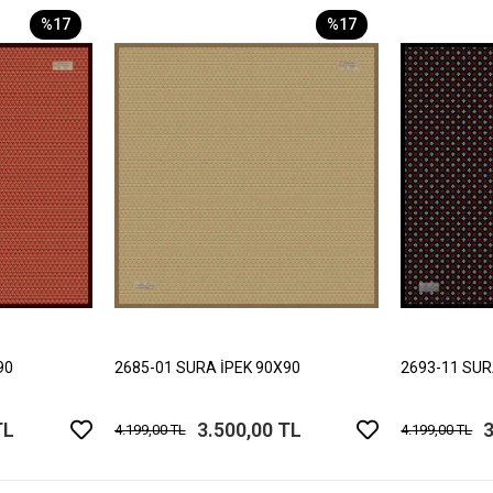
%17
%17
90
2685-01 SURA İPEK 90X90
2693-11 SUR
TL
3.500,00 TL
3
4.199,00 TL
4.199,00 TL