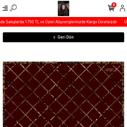
0
Satışlarda 1750 TL ve Üzeri Alışverişlerinizde Kargo Ücretsizdir
ÜY
Geri Dön