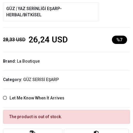
GÜZ | YAZ SERİNLİĞİ EŞARP-
HERBAL/BİTKİSEL
26,24 USD
28,33 USD
%7
Brand:
La Boutique
Category:
GÜZ SERİSİ EŞARP
Let Me Know When İt Arrives
The product is out of stock.