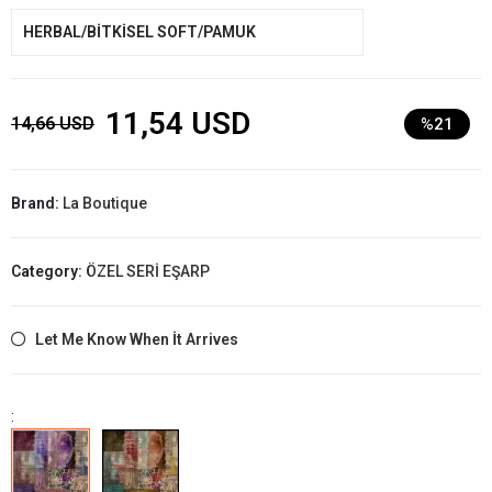
HERBAL/BİTKİSEL SOFT/PAMUK
11,54 USD
14,66 USD
%21
Brand:
La Boutique
Category:
ÖZEL SERİ EŞARP
Let Me Know When İt Arrives
: