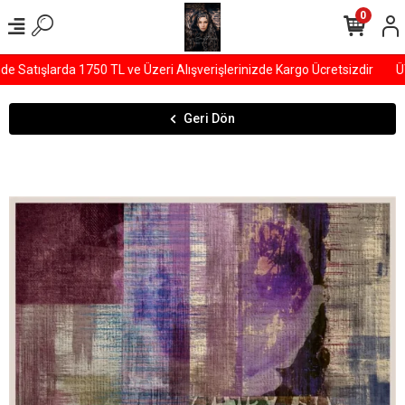
0
Satışlarda 1750 TL ve Üzeri Alışverişlerinizde Kargo Ücretsizdir
ÜYE
Geri Dön