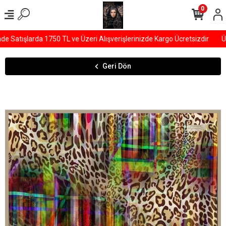
0
Satışlarda 1750 TL ve Üzeri Alışverişlerinizde Kargo Ücretsizdir
ÜY
Geri Dön