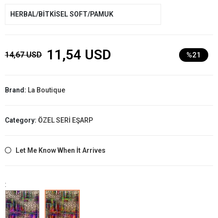
HERBAL/BİTKİSEL SOFT/PAMUK
11,54 USD
14,67 USD
%21
Brand:
La Boutique
Category:
ÖZEL SERİ EŞARP
Let Me Know When İt Arrives
: