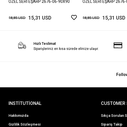
ÖZEL SERİ EŞARP 2676-06-90X90
ÖZEL SERİ EŞARP 2676-
15,31 USD
15,31 USD
18,85 USD
18,85 USD
Hızlı Teslimat
Siparişleriniz en kısa sürede elinize ulaşır.
Follo
INSTİTUTİONAL
CUSTOMER 
Hakkımızda
Sıkça Sorulan S
Gizlilik Sözleşmesi
Sipariş Takip