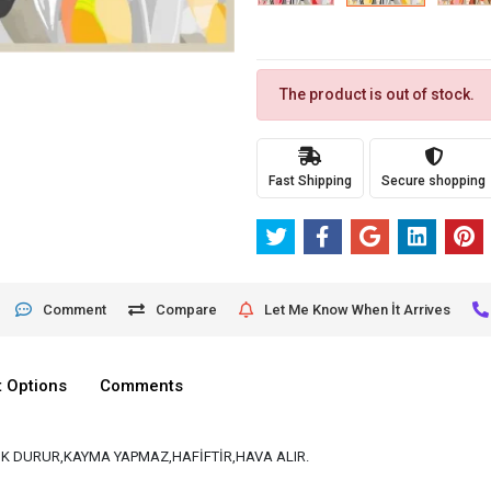
The product is out of stock.
Fast Shipping
Secure shopping
Comment
Compare
Let Me Know When İt Arrives
 Options
Comments
K DURUR,KAYMA YAPMAZ,HAFİFTİR,HAVA ALIR.