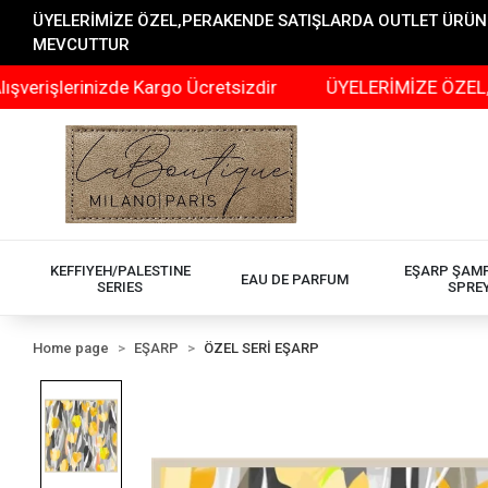
ÜYELERİMİZE ÖZEL,PERAKENDE SATIŞLARDA OUTLET ÜRÜNLER
MEVCUTTUR
rinizde Kargo Ücretsizdir
ÜYELERİMİZE ÖZEL,PERAKEN
KEFFIYEH/PALESTINE
EŞARP ŞAM
EAU DE PARFUM
SERIES
SPRE
Home page
EŞARP
ÖZEL SERİ EŞARP