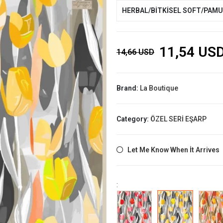
HERBAL/BİTKİSEL SOFT/PAM
11,54 US
14,66 USD
Brand:
La Boutique
Category:
ÖZEL SERİ EŞARP
Let Me Know When İt Arrives
: