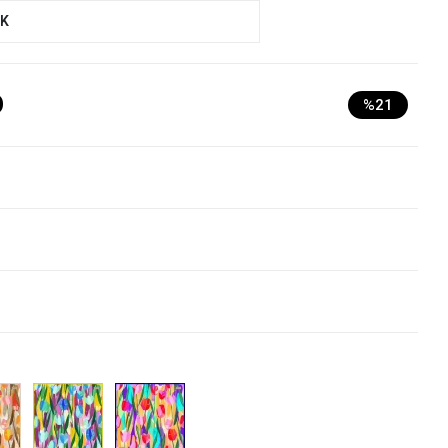
UK
D
%21