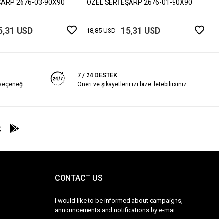
ŞARP 2676-03-90X90
ÖZEL SERİ EŞARP 2676-01-90X90
5,31 USD
15,31 USD
18,85 USD
7 / 24 DESTEK
 seçeneği
Öneri ve şikayetlerinizi bize iletebilirsiniz.
CONTACT US
I would like to be informed about campaigns,
announcements and notifications by e-mail.