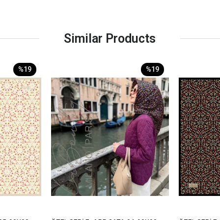
Similar Products
%19
%19