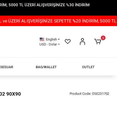
İM, 5000 TL ÜZERİ ALIŞVERİŞİNİZE %30 İNDİRİM
 ALIŞVERİŞİNİZE SEPETTE %20 İNDİRİM, 5000 TL ÜZERİ 
0
English
USD - Dolar
KSESUAR
BAG/WALLET
OUTLET
02 90X90
Product Code:
ÖSE231702