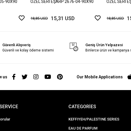
05-90X90
ÖZEL SERİ EŞARP 2676-04-90X90
ÖZEL SERİ E
15,31 USD
1
18,85 USD
18,85 USD
Güvenli Alışveriş
Geniş Ürün Yelpazesi
Güvenli ve kolay ödeme sistemi
Binlerce ürün ve kampanya
w us
Our Mobile Applications
SERVİCE
CATEGORİES
orular
KEFFIYEH/PALESTINE SERIES
EAU DE PARFUM