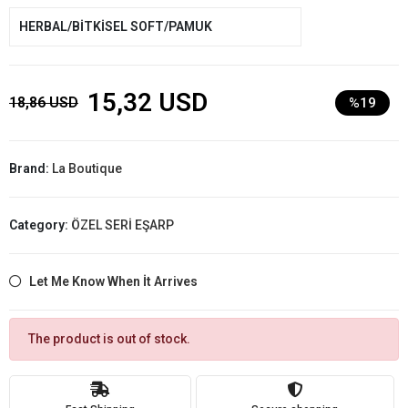
HERBAL/BİTKİSEL SOFT/PAMUK
15,32 USD
18,86 USD
%19
Brand:
La Boutique
Category:
ÖZEL SERİ EŞARP
Let Me Know When İt Arrives
The product is out of stock.