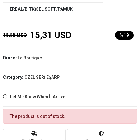
HERBAL/BİTKİSEL SOFT/PAMUK
15,31 USD
18,85 USD
%19
Brand:
La Boutique
Category:
ÖZEL SERİ EŞARP
Let Me Know When İt Arrives
The product is out of stock.