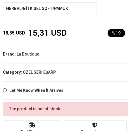
HERBAL/BİTKİSEL SOFT/PAMUK
15,31 USD
18,85 USD
%19
Brand:
La Boutique
Category:
ÖZEL SERİ EŞARP
Let Me Know When İt Arrives
The product is out of stock.