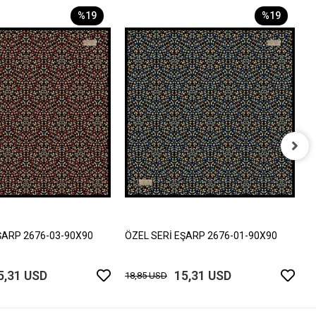
%19
%19
Ö
1
ŞARP 2676-03-90X90
ÖZEL SERİ EŞARP 2676-01-90X90
5,31 USD
15,31 USD
18,85 USD