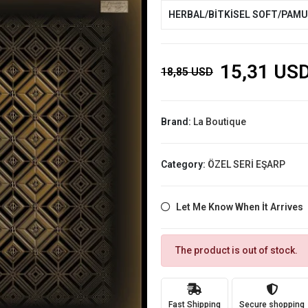
HERBAL/BİTKİSEL SOFT/PAM
15,31 US
18,85 USD
Brand:
La Boutique
Category:
ÖZEL SERİ EŞARP
Let Me Know When İt Arrives
The product is out of stock.
Fast Shipping
Secure shopping