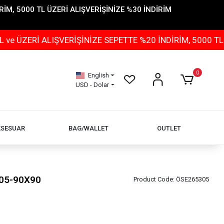
İM, 5000 TL ÜZERİ ALIŞVERİŞİNİZE %30 İNDİRİM
 ALIŞVERİŞİNİZE SEPETTE %20 İNDİRİM, 5000 TL ÜZERİ 
0
English
USD - Dolar
KSESUAR
BAG/WALLET
OUTLET
-05-90X90
Product Code:
ÖSE265305