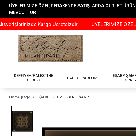
ÜYELERİMİZE ÖZEL,PERAKENDE SATIŞLARDA OUTLET ÜRÜNLER
MEVCUTTUR
erinizde Kargo Ücretsizdir
ÜYELERİMİZE ÖZEL,PERAKEN
KEFFIYEH/PALESTINE
EŞARP ŞAM
EAU DE PARFUM
SERIES
SPRE
Home page
EŞARP
ÖZEL SERİ EŞARP