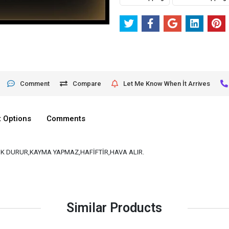
Comment
Compare
Let Me Know When İt Arrives
 Options
Comments
K DURUR,KAYMA YAPMAZ,HAFİFTİR,HAVA ALIR.
Similar Products