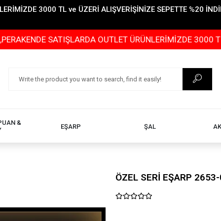
İMİZDE 3000 TL ve ÜZERİ ALIŞVERİŞİNİZE SEPETTE %20 İNDİR
DE SATIŞLARDA OUTLET ÜRÜNLERİMİZDE 3000 TL ve ÜZERİ
PUAN &
EŞARP
ŞAL
A
Y
ÖZEL SERİ EŞARP 2653