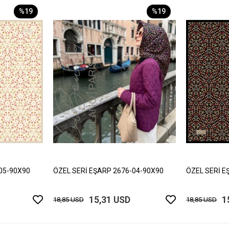
%19
%19
05-90X90
ÖZEL SERİ EŞARP 2676-04-90X90
ÖZEL SERİ E
15,31 USD
1
18,85 USD
18,85 USD