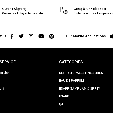
Güvenli Alışveriş
Geniş Ürün Yelpazesi
Güvenli ve kolay ödeme sistemi
Binlerce ürün ve kampanya
w us
Our Mobile Applications
SERVİCE
CATEGORİES
orular
KEFFIYEH/PALESTINE SERIES
EAU DE PARFUM
eri
EŞARP ŞAMPUAN & SPREY
EŞARP
ŞAL