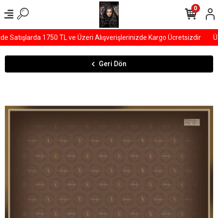
0
Satışlarda 1750 TL ve Üzeri Alışverişlerinizde Kargo Ücretsizdir
ÜY
Geri Dön