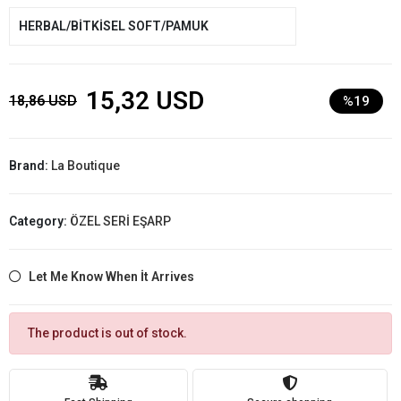
HERBAL/BİTKİSEL SOFT/PAMUK
15,32 USD
18,86 USD
%19
Brand:
La Boutique
Category:
ÖZEL SERİ EŞARP
Let Me Know When İt Arrives
The product is out of stock.