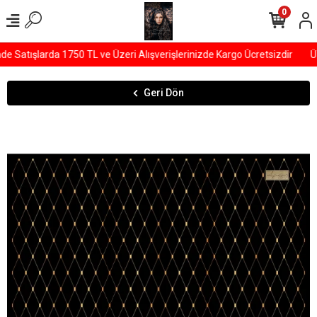
0
Satışlarda 1750 TL ve Üzeri Alışverişlerinizde Kargo Ücretsizdir
ÜY
Geri Dön