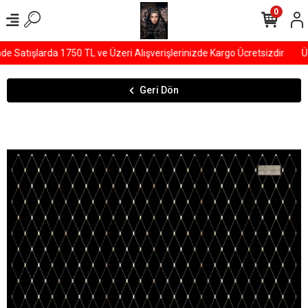
0
Satışlarda 1750 TL ve Üzeri Alışverişlerinizde Kargo Ücretsizdir
ÜY
Geri Dön