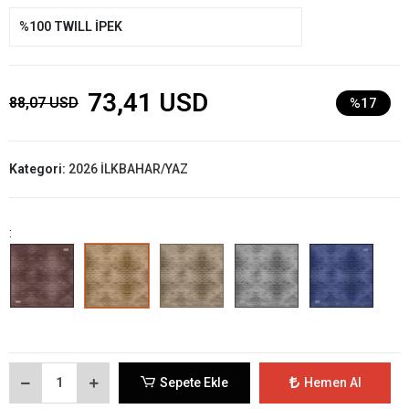
%100 TWILL İPEK
73,41 USD
88,07 USD
%17
Kategori:
2026 İLKBAHAR/YAZ
:
Sepete Ekle
Hemen Al