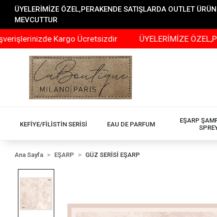
ÜYELERİMİZE ÖZEL,PERAKENDE SATIŞLARDA OUTLET ÜRÜNLER
MEVCUTTUR
zde Kargo Ücretsizdir
ÜYELERİMİZE ÖZEL,PERAKENDE S
EŞARP ŞAM
KEFİYE/FİLİSTİN SERİSİ
EAU DE PARFUM
SPRE
Ana Sayfa
EŞARP
GÜZ SERİSİ EŞARP