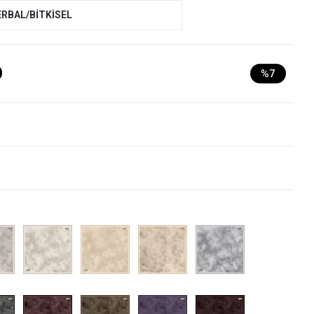
ERBAL/BİTKİSEL
D
%7