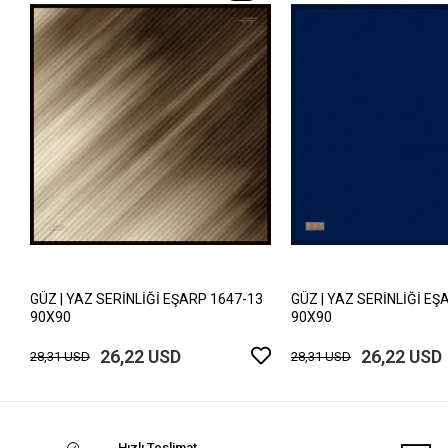
GÜZ | YAZ SERİNLİĞİ EŞARP 1647-13
GÜZ | YAZ SERİNLİĞİ EŞ
90X90
90X90
26,22 USD
26,22 USD
28,31 USD
28,31 USD
Hızlı Teslimat