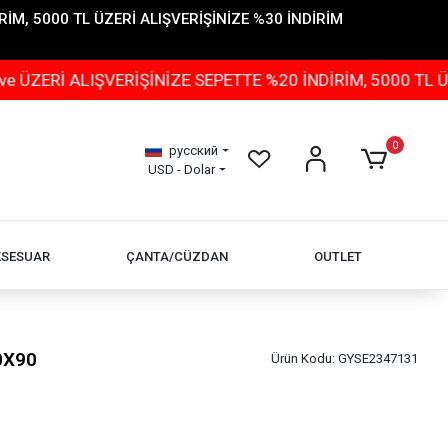
İM, 5000 TL ÜZERİ ALIŞVERİŞİNİZE %30 İNDİRİM
ŞVERİŞİNİZE SEPETTE %20 İNDİRİM, 5000 TL ÜZERİ ALIŞ
0
русский
USD - Dolar
KSESUAR
ÇANTA/CÜZDAN
OUTLET
0X90
Ürün Kodu:
GYSE2347131