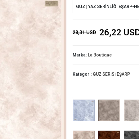
GÜZ | YAZ SERİNLİĞİ EŞARP-H
26,22 US
28,31 USD
Marka:
La Boutique
Kategori:
GÜZ SERİSİ EŞARP
: