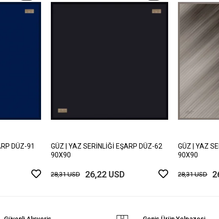
ARP DÜZ-91
GÜZ | YAZ SERİNLİĞİ EŞARP DÜZ-62
GÜZ | YAZ S
90X90
90X90
26,22 USD
2
28,31 USD
28,31 USD
Güvenli Alışveriş
Geniş Ürün Yelpazesi