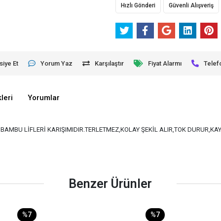
Hızlı Gönderi
Güvenli Alışveriş
siye Et
Yorum Yaz
Karşılaştır
Fiyat Alarmı
Telef
leri
Yorumlar
VE BAMBU LİFLERİ KARIŞIMIDIR.TERLETMEZ,KOLAY ŞEKİL ALIR,TOK DURUR,K
Benzer Ürünler
%7
%7