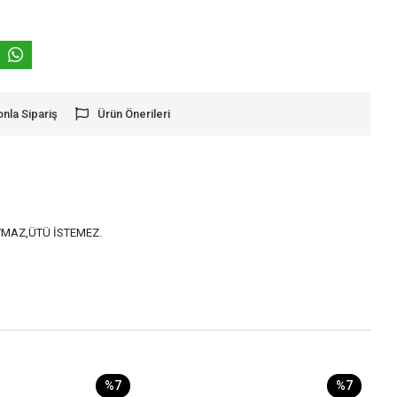
onla Sipariş
Ürün Önerileri
AYMAZ,ÜTÜ İSTEMEZ.
%7
%7