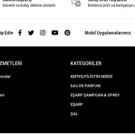
Güvenli ve kolay ödeme sistemi
Binlerce ürün ve kampanya
ip Edin
Mobil Uygulamalarımız
İZMETLERİ
KATEGORİLER
orular
KEFİYE/FİLİSTİN SERİSİ
EAU DE PARFUM
eri
EŞARP ŞAMPUAN & SPREY
EŞARP
ŞAL