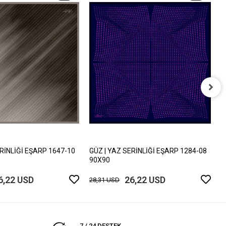
G
9
2
ERİNLİĞİ EŞARP 1647-10
GÜZ | YAZ SERİNLİĞİ EŞARP 1284-08
90X90
6,22 USD
26,22 USD
28,31 USD
7 / 24 DESTEK