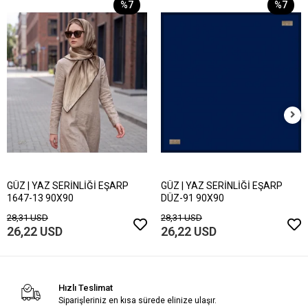
%7
%7
GÜZ | YAZ SERİNLİĞİ EŞARP
GÜZ | YAZ SERİNLİĞİ EŞARP
1647-13 90X90
DÜZ-91 90X90
28,31 USD
28,31 USD
26,22 USD
26,22 USD
Hızlı Teslimat
Siparişleriniz en kısa sürede elinize ulaşır.