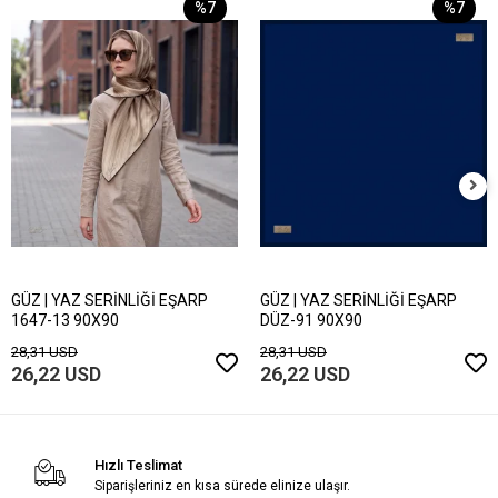
%7
%7
GÜZ | YAZ SERİNLİĞİ EŞARP
GÜZ | YAZ SERİNLİĞİ EŞARP
1647-13 90X90
DÜZ-91 90X90
28,31 USD
28,31 USD
26,22 USD
26,22 USD
Hızlı Teslimat
Siparişleriniz en kısa sürede elinize ulaşır.