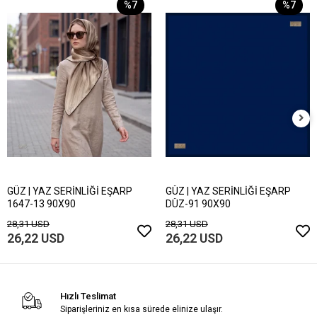
%7
%7
GÜZ | YAZ SERİNLİĞİ EŞARP
GÜZ | YAZ SERİNLİĞİ EŞARP
1647-13 90X90
DÜZ-91 90X90
28,31 USD
28,31 USD
26,22 USD
26,22 USD
Hızlı Teslimat
Siparişleriniz en kısa sürede elinize ulaşır.