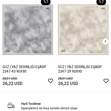
%7
%7
GÜZ | YAZ SERİNLİĞİ EŞARP
GÜZ | YAZ SERİNLİĞİ EŞARP
2347-43 90X90
2347-29 90X90
28,31 USD
28,31 USD
26,22 USD
26,22 USD
Hızlı Teslimat
Siparişleriniz en kısa sürede elinize ulaşır.