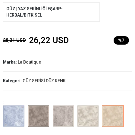
GÜZ | YAZ SERİNLİĞİ EŞARP-
HERBAL/BİTKİSEL
26,22 USD
28,31 USD
%7
Marka:
La Boutique
Kategori:
GÜZ SERİSİ DÜZ RENK
: