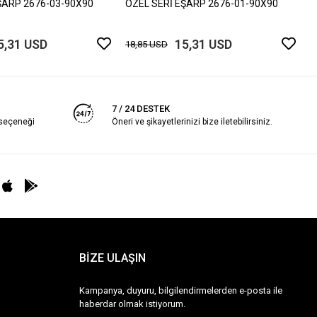
ŞARP 2676-03-90X90
ÖZEL SERİ EŞARP 2676-01-90X90
5,31 USD
15,31 USD
18,85 USD
7 / 24 DESTEK
 seçeneği
Öneri ve şikayetlerinizi bize iletebilirsiniz.
BİZE ULAŞIN
Kampanya, duyuru, bilgilendirmelerden e-posta ile
haberdar olmak istiyorum.