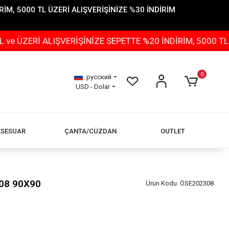
İM, 5000 TL ÜZERİ ALIŞVERİŞİNİZE %30 İNDİRİM
 ALIŞVERİŞİNİZE SEPETTE %20 İNDİRİM, 5000 TL ÜZERİ 
0
русский
USD - Dolar
KSESUAR
ÇANTA/CÜZDAN
OUTLET
08 90X90
Ürün Kodu:
ÖSE202308