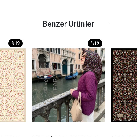
Benzer Ürünler
%19
%19