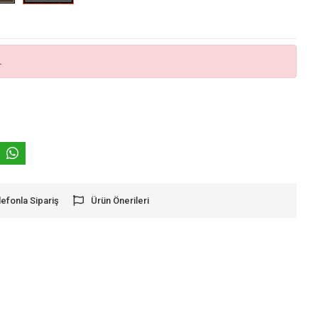
.
lefonla Sipariş
Ürün Önerileri