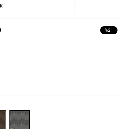
UK
D
%21