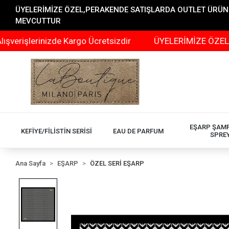
ÜYELERİMİZE ÖZEL,PERAKENDE SATIŞLARDA OUTLET ÜRÜNLER
MEVCUTTUR
rinizde Kargo Ücretsizdir
ÜYELERİMİZE ÖZEL,PERAKEN
EŞARP ŞAM
KEFİYE/FİLİSTİN SERİSİ
EAU DE PARFUM
SPRE
Ana Sayfa
EŞARP
ÖZEL SERİ EŞARP