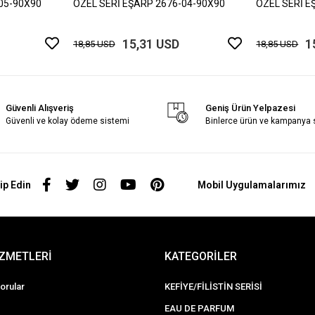
05-90X90
ÖZEL SERİ EŞARP 2676-04-90X90
ÖZEL SERİ E
15,31 USD
1
18,85 USD
18,85 USD
Güvenli Alışveriş
Geniş Ürün Yelpazesi
Güvenli ve kolay ödeme sistemi
Binlerce ürün ve kampanya
ip Edin
Mobil Uygulamalarımız
İZMETLERİ
KATEGORİLER
orular
KEFİYE/FİLİSTİN SERİSİ
EAU DE PARFUM