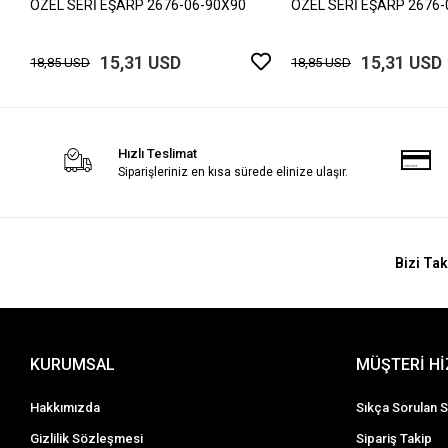
ÖZEL SERİ EŞARP 2676-06-90X90
ÖZEL SERİ EŞARP 2676-
15,31 USD
15,31 USD
18,85 USD
18,85 USD
Hızlı Teslimat
Siparişleriniz en kısa sürede elinize ulaşır.
Bizi Tak
KURUMSAL
MÜŞTERİ H
Hakkımızda
Sıkça Sorulan S
Gizlilik Sözleşmesi
Sipariş Takip