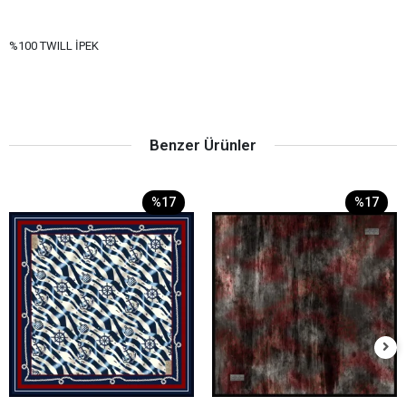
%100 TWILL İPEK
Benzer Ürünler
%17
%17