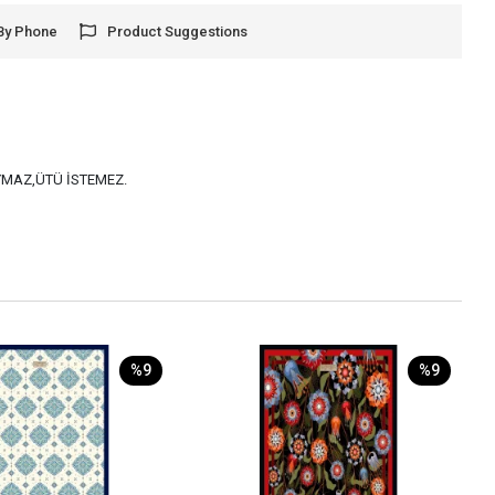
By Phone
Product Suggestions
AYMAZ,ÜTÜ İSTEMEZ.
%9
%9