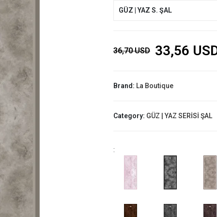
GÜZ | YAZ S. ŞAL
33,56 US
36,70 USD
Brand:
La Boutique
Category:
GÜZ | YAZ SERİSİ ŞAL
: