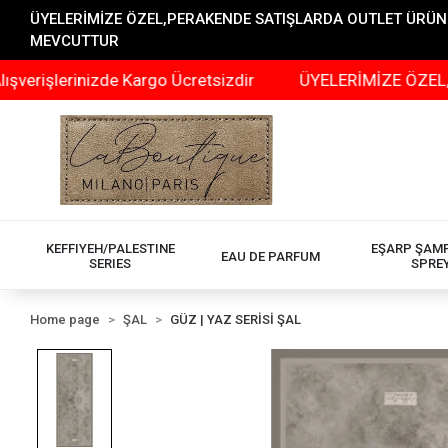
ÜYELERİMİZE ÖZEL,PERAKENDE SATIŞLARDA OUTLET ÜRÜNLER
MEVCUTTUR
inizde Kargo Ücretsizdir
ÜYELERİMİZE ÖZEL,PERAKEND
KEFFIYEH/PALESTINE
EŞARP ŞAM
EAU DE PARFUM
SERIES
SPRE
Home page
ŞAL
GÜZ | YAZ SERİSİ ŞAL