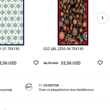
G
3
1-01 70X190
GÜZ ŞAL 2250-04 70X190
3,56 USD
33,56 USD
36,70 USD
7 / 24 DESTEK
 seçeneği
Öneri ve şikayetlerinizi bize iletebilirsiniz.