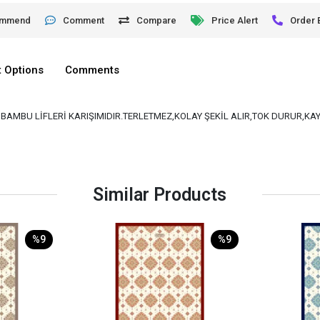
ommend
Comment
Compare
Price Alert
Order 
 Options
Comments
VE BAMBU LİFLERİ KARIŞIMIDIR.TERLETMEZ,KOLAY ŞEKİL ALIR,TOK DURUR,K
Similar Products
%9
%9