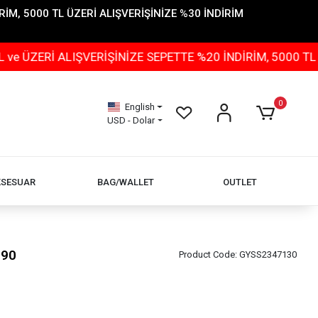
İM, 5000 TL ÜZERİ ALIŞVERİŞİNİZE %30 İNDİRİM
ALIŞVERİŞİNİZE SEPETTE %20 İNDİRİM, 5000 TL ÜZERİ AL
0
English
USD - Dolar
KSESUAR
BAG/WALLET
OUTLET
190
Product Code:
GYSS2347130