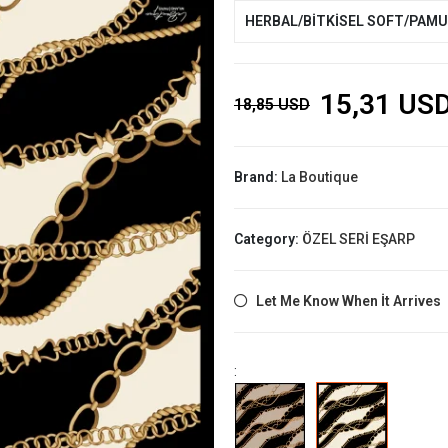
HERBAL/BİTKİSEL SOFT/PAM
15,31 US
18,85 USD
Brand:
La Boutique
Category:
ÖZEL SERİ EŞARP
Let Me Know When İt Arrives
: