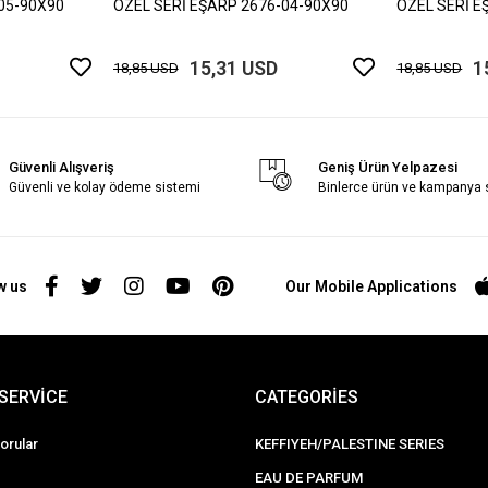
05-90X90
ÖZEL SERİ EŞARP 2676-04-90X90
ÖZEL SERİ E
15,31 USD
1
18,85 USD
18,85 USD
Güvenli Alışveriş
Geniş Ürün Yelpazesi
Güvenli ve kolay ödeme sistemi
Binlerce ürün ve kampanya
w us
Our Mobile Applications
SERVİCE
CATEGORİES
orular
KEFFIYEH/PALESTINE SERIES
EAU DE PARFUM