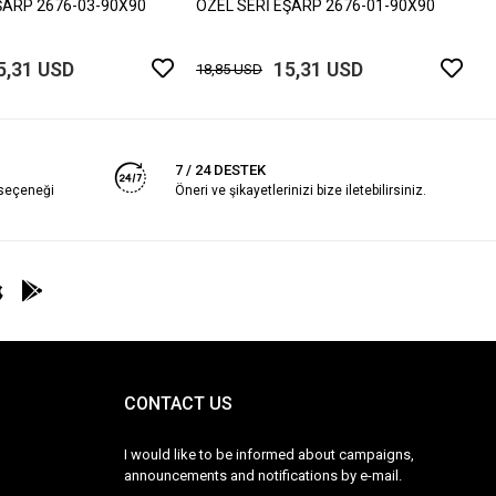
ŞARP 2676-03-90X90
ÖZEL SERİ EŞARP 2676-01-90X90
5,31 USD
15,31 USD
18,85 USD
7 / 24 DESTEK
 seçeneği
Öneri ve şikayetlerinizi bize iletebilirsiniz.
CONTACT US
I would like to be informed about campaigns,
announcements and notifications by e-mail.