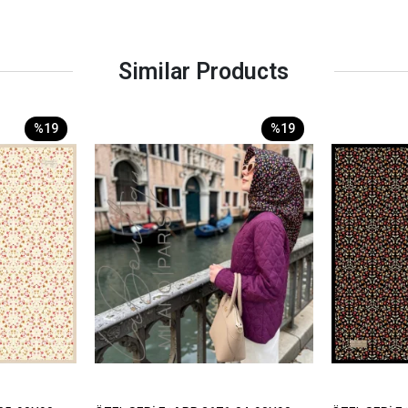
Similar Products
%19
%19