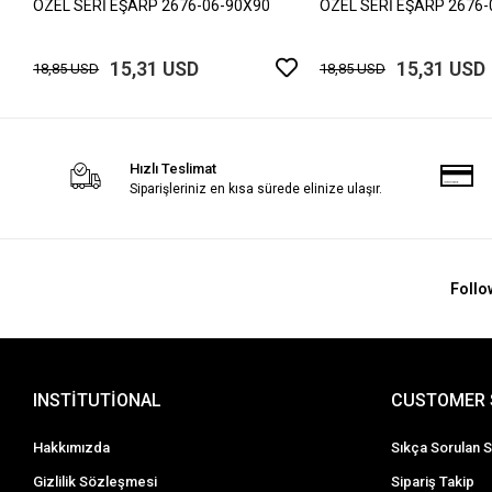
ÖZEL SERİ EŞARP 2676-06-90X90
ÖZEL SERİ EŞARP 2676-
15,31 USD
15,31 USD
18,85 USD
18,85 USD
Hızlı Teslimat
Siparişleriniz en kısa sürede elinize ulaşır.
Follo
INSTİTUTİONAL
CUSTOMER 
Hakkımızda
Sıkça Sorulan S
Gizlilik Sözleşmesi
Sipariş Takip