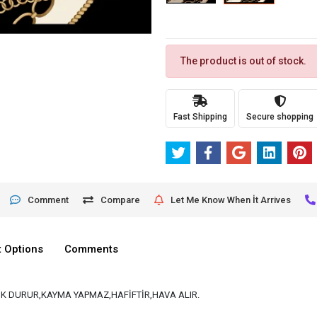
The product is out of stock.
Fast Shipping
Secure shopping
Comment
Compare
Let Me Know When İt Arrives
 Options
Comments
K DURUR,KAYMA YAPMAZ,HAFİFTİR,HAVA ALIR.