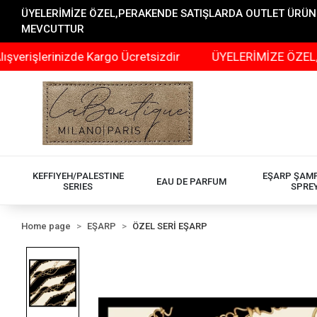
ÜYELERİMİZE ÖZEL,PERAKENDE SATIŞLARDA OUTLET ÜRÜNLER
MEVCUTTUR
erinizde Kargo Ücretsizdir
ÜYELERİMİZE ÖZEL,PERAKEN
KEFFIYEH/PALESTINE
EŞARP ŞAM
EAU DE PARFUM
SERIES
SPRE
Home page
EŞARP
ÖZEL SERİ EŞARP