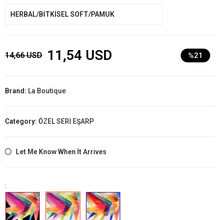
HERBAL/BİTKİSEL SOFT/PAMUK
11,54 USD
14,66 USD
%21
Brand:
La Boutique
Category:
ÖZEL SERİ EŞARP
Let Me Know When İt Arrives
: