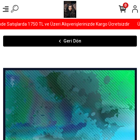
0
Satışlarda 1750 TL ve Üzeri Alışverişlerinizde Kargo Ücretsizdir
ÜYE
Geri Dön