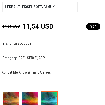
HERBAL/BİTKİSEL SOFT/PAMUK
11,54 USD
14,66 USD
%21
Brand:
La Boutique
Category:
ÖZEL SERİ EŞARP
Let Me Know When İt Arrives
: