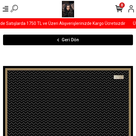
0
Satışlarda 1750 TL ve Üzeri Alışverişlerinizde Kargo Ücretsizdir
ÜYE
Geri Dön