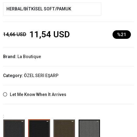
HERBAL/BİTKİSEL SOFT/PAMUK
11,54 USD
14,66 USD
%21
Brand:
La Boutique
Category:
ÖZEL SERİ EŞARP
Let Me Know When İt Arrives
: