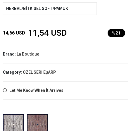
HERBAL/BİTKİSEL SOFT/PAMUK
11,54 USD
14,66 USD
%21
Brand:
La Boutique
Category:
ÖZEL SERİ EŞARP
Let Me Know When İt Arrives
: