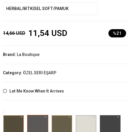
HERBAL/BİTKİSEL SOFT/PAMUK
11,54 USD
14,66 USD
%21
Brand:
La Boutique
Category:
ÖZEL SERİ EŞARP
Let Me Know When İt Arrives
: