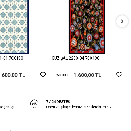
G
1
1-01 70X190
GÜZ ŞAL 2250-04 70X190
.600,00 TL
1.600,00 TL
1.750,00 TL
7 / 24 DESTEK
 seçeneği
Öneri ve şikayetlerinizi bize iletebilirsiniz.