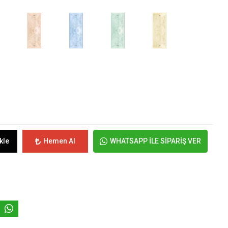
kle
Hemen Al
WHATSAPP İLE SİPARİŞ VER