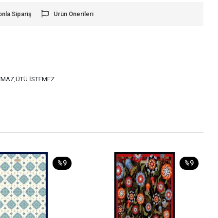
onla Sipariş
Ürün Önerileri
AYMAZ,ÜTÜ İSTEMEZ.
%9
%9