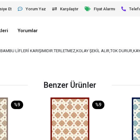
siye Et
Yorum Yaz
Karşılaştır
Fiyat Alarmı
Telef
leri
Yorumlar
VE BAMBU LİFLERİ KARIŞIMIDIR.TERLETMEZ,KOLAY ŞEKİL ALIR,TOK DURUR,K
Benzer Ürünler
%9
%9