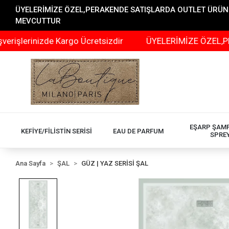
ÜYELERİMİZE ÖZEL,PERAKENDE SATIŞLARDA OUTLET ÜRÜNLER
MEVCUTTUR
nizde Kargo Ücretsizdir
ÜYELERİMİZE ÖZEL,PERAKENDE
EŞARP ŞAM
KEFİYE/FİLİSTİN SERİSİ
EAU DE PARFUM
SPRE
Ana Sayfa
ŞAL
GÜZ | YAZ SERİSİ ŞAL