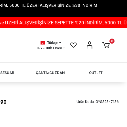
İM, 5000 TL ÜZERİ ALIŞVERİŞİNİZE %30 İNDİRİM
IŞVERİŞİNİZE SEPETTE %20 İNDİRİM, 5000 TL ÜZERİ ALI
0
Türkçe
TRY - Türk Lirası
KSESUAR
ÇANTA/CÜZDAN
OUTLET
190
Ürün Kodu:
GYSS2347136