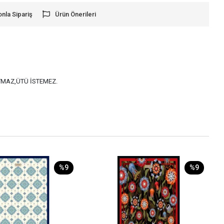
onla Sipariş
Ürün Önerileri
AYMAZ,ÜTÜ İSTEMEZ.
%9
%9