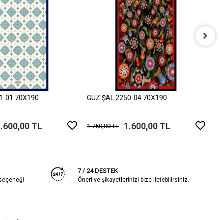
G
1
1-01 70X190
GÜZ ŞAL 2250-04 70X190
.600,00 TL
1.600,00 TL
1.750,00 TL
7 / 24 DESTEK
 seçeneği
Öneri ve şikayetlerinizi bize iletebilirsiniz.