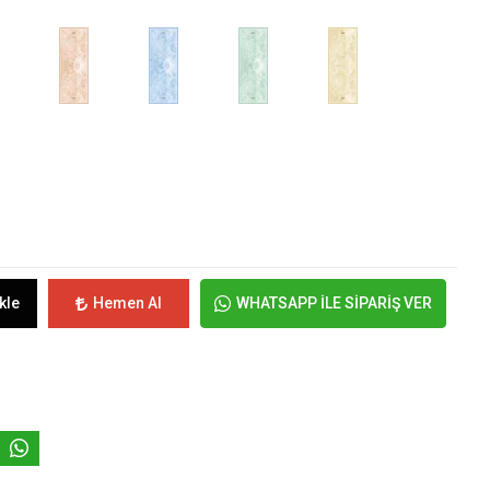
kle
Hemen Al
WHATSAPP İLE SİPARİŞ VER