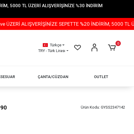
İM, 5000 TL ÜZERİ ALIŞVERİŞİNİZE %30 İNDİRİM
LIŞVERİŞİNİZE SEPETTE %20 İNDİRİM, 5000 TL ÜZERİ ALI
0
Türkçe
TRY - Türk Lirası
KSESUAR
ÇANTA/CÜZDAN
OUTLET
190
Ürün Kodu:
GYSS2347142