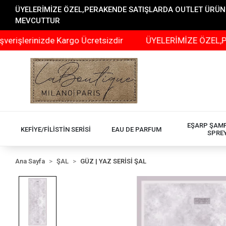
ÜYELERİMİZE ÖZEL,PERAKENDE SATIŞLARDA OUTLET ÜRÜNLER
MEVCUTTUR
nizde Kargo Ücretsizdir
ÜYELERİMİZE ÖZEL,PERAKENDE
EŞARP ŞAM
KEFİYE/FİLİSTİN SERİSİ
EAU DE PARFUM
SPRE
Ana Sayfa
ŞAL
GÜZ | YAZ SERİSİ ŞAL