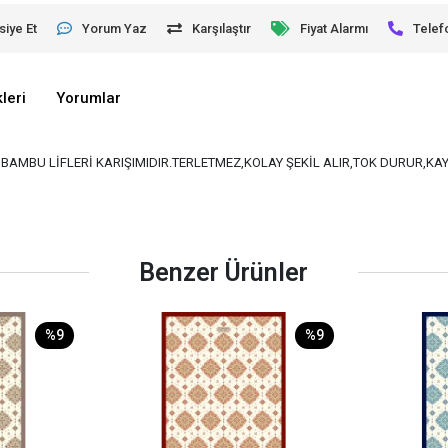
siye Et
Yorum Yaz
Karşılaştır
Fiyat Alarmı
Telef
leri
Yorumlar
VE BAMBU LİFLERİ KARIŞIMIDIR.TERLETMEZ,KOLAY ŞEKİL ALIR,TOK DURUR,K
Benzer Ürünler
%9
%9