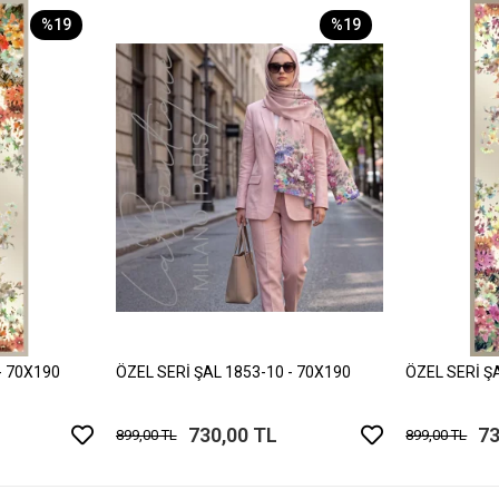
%19
%19
- 70X190
ÖZEL SERİ ŞAL 1853-10 - 70X190
ÖZEL SERİ Ş
730,00 TL
73
899,00 TL
899,00 TL