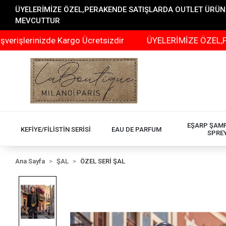
ÜYELERİMİZE ÖZEL,PERAKENDE SATIŞLARDA OUTLET ÜRÜNLER
MEVCUTTUR
inizde Kargo Ücretsizdir
ÜYELERİMİZE ÖZEL,PERAKEND
EŞARP ŞAM
KEFİYE/FİLİSTİN SERİSİ
EAU DE PARFUM
SPRE
Ana Sayfa
ŞAL
ÖZEL SERİ ŞAL