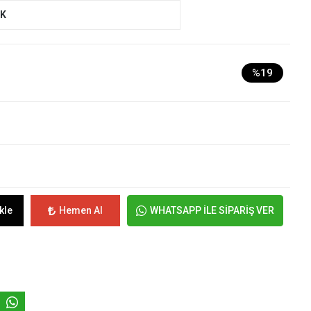
UK
%19
kle
Hemen Al
WHATSAPP İLE SİPARİŞ VER