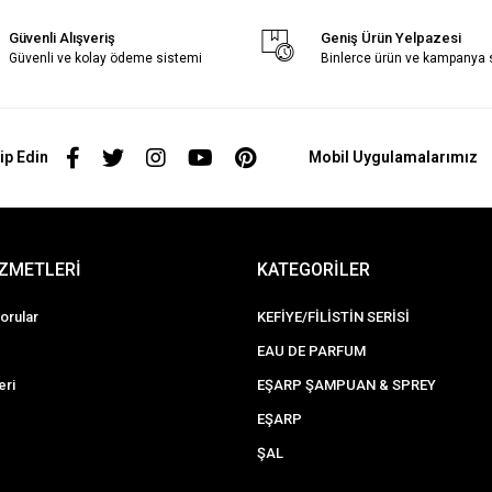
Güvenli Alışveriş
Geniş Ürün Yelpazesi
Güvenli ve kolay ödeme sistemi
Binlerce ürün ve kampanya
ip Edin
Mobil Uygulamalarımız
İZMETLERİ
KATEGORİLER
orular
KEFİYE/FİLİSTİN SERİSİ
EAU DE PARFUM
eri
EŞARP ŞAMPUAN & SPREY
EŞARP
ŞAL