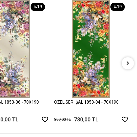
%19
%19
Ö
8
AL 1853-06 - 70X190
ÖZEL SERİ ŞAL 1853-04 - 70X190
0,00 TL
730,00 TL
899,00 TL