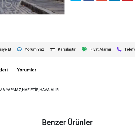
siye Et
Yorum Yaz
Karşılaştır
Fiyat Alarmı
Telef
leri
Yorumlar
A YAPMAZ,HAFİFTİR,HAVA ALIR.
Benzer Ürünler