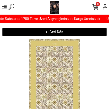
0
Satışlarda 1750 TL ve Üzeri Alışverişlerinizde Kargo Ücretsizdir
ÜY
Geri Dön