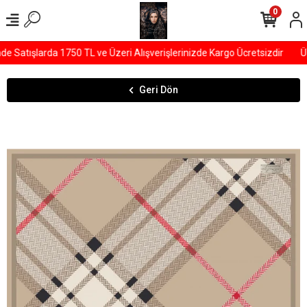
0
Satışlarda 1750 TL ve Üzeri Alışverişlerinizde Kargo Ücretsizdir
ÜY
Geri Dön