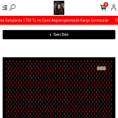
0
Satışlarda 1750 TL ve Üzeri Alışverişlerinizde Kargo Ücretsizdir
ÜY
Geri Dön