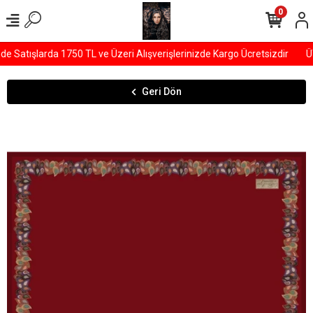
0
Satışlarda 1750 TL ve Üzeri Alışverişlerinizde Kargo Ücretsizdir
ÜY
Geri Dön