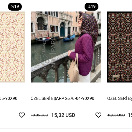
%19
%19
05-90X90
ÖZEL SERİ EŞARP 2676-04-90X90
ÖZEL SERİ E
15,32 USD
1
18,86 USD
18,86 USD