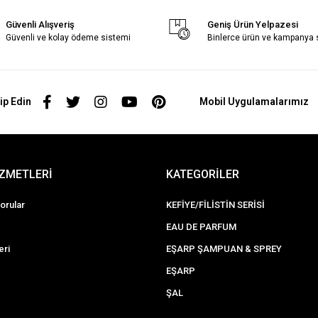
Güvenli Alışveriş
Geniş Ürün Yelpazesi
Güvenli ve kolay ödeme sistemi
Binlerce ürün ve kampanya
ip Edin
Mobil Uygulamalarımız
İZMETLERİ
KATEGORİLER
orular
KEFİYE/FİLİSTİN SERİSİ
EAU DE PARFUM
eri
EŞARP ŞAMPUAN & SPREY
EŞARP
ŞAL