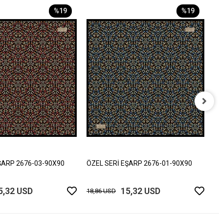
%19
%19
Ö
1
ŞARP 2676-03-90X90
ÖZEL SERİ EŞARP 2676-01-90X90
5,32 USD
15,32 USD
18,86 USD