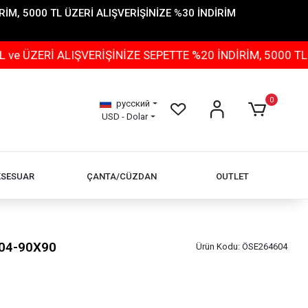
İM, 5000 TL ÜZERİ ALIŞVERİŞİNİZE %30 İNDİRİM
İ ALIŞVERİŞİNİZE SEPETTE %20 İNDİRİM, 5000 TL ÜZERİ
0
русский
USD - Dolar
KSESUAR
ÇANTA/CÜZDAN
OUTLET
-04-90X90
Ürün Kodu:
ÖSE264604