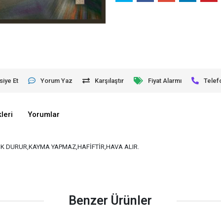
siye Et
Yorum Yaz
Karşılaştır
Fiyat Alarmı
Telef
leri
Yorumlar
K DURUR,KAYMA YAPMAZ,HAFİFTİR,HAVA ALIR.
Benzer Ürünler