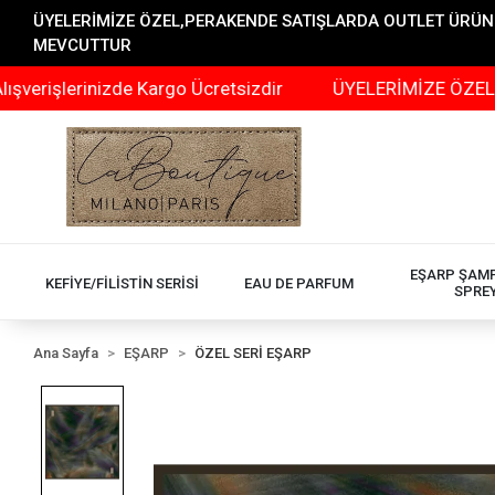
ÜYELERİMİZE ÖZEL,PERAKENDE SATIŞLARDA OUTLET ÜRÜNLER
MEVCUTTUR
lerinizde Kargo Ücretsizdir
ÜYELERİMİZE ÖZEL,PERAK
EŞARP ŞAM
KEFİYE/FİLİSTİN SERİSİ
EAU DE PARFUM
SPRE
Ana Sayfa
EŞARP
ÖZEL SERİ EŞARP