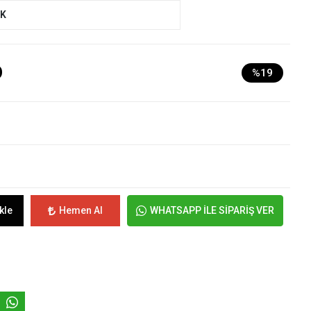
UK
D
%19
kle
Hemen Al
WHATSAPP İLE SİPARİŞ VER