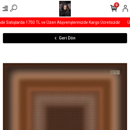
0
Satışlarda 1750 TL ve Üzeri Alışverişlerinizde Kargo Ücretsizdir
ÜY
Geri Dön