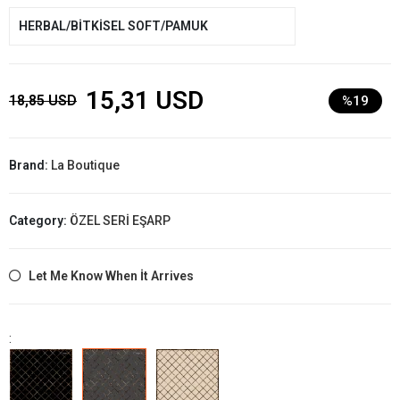
HERBAL/BİTKİSEL SOFT/PAMUK
15,31 USD
18,85 USD
%19
Brand:
La Boutique
Category:
ÖZEL SERİ EŞARP
Let Me Know When İt Arrives
: