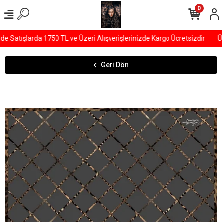
0
Satışlarda 1750 TL ve Üzeri Alışverişlerinizde Kargo Ücretsizdir
ÜY
Geri Dön